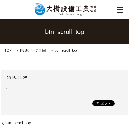
メ
btn_scroll_top
TOP
[
共通パーツ画像
]
btn_scroll_top
2016-11-25
btn_scroll_top