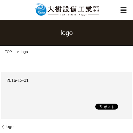
メ
logo
TOP
logo
2016-12-01
logo